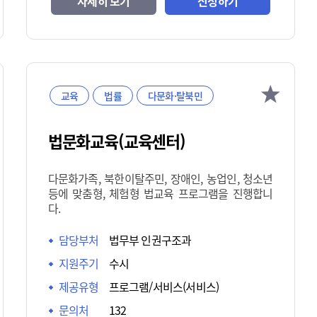
자세히 보기
신청하기
교육
법률
다문화·탈북민
법문화교육(교육센터)
다문화가족, 북한이탈주민, 장애인, 농업인, 청소년
등에 맞춤형, 체험형 법교육 프로그램을 진행합니
다.
담당부처
법무부 인권구조과
지원주기
수시
제공유형
프로그램/서비스(서비스)
문의처
132