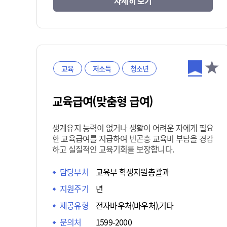
자세히 보기
교육
저소득
청소년
교육급여(맞춤형 급여)
생계유지 능력이 없거나 생활이 어려운 자에게 필요
한 교육급여를 지급하여 빈곤층 교육비 부담을 경감
하고 실질적인 교육기회를 보장합니다.
담당부처
교육부 학생지원총괄과
지원주기
년
제공유형
전자바우처(바우처),기타
문의처
1599-2000