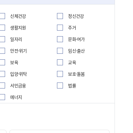
신체건강
정신건강
생활지원
주거
일자리
문화·여가
안전·위기
임신·출산
보육
교육
입양·위탁
보호·돌봄
서민금융
법률
에너지