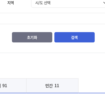
지역
시/도 선택
초기화
검색
91
11
체
민간