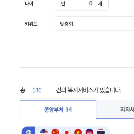
나이
만
세
키워드
총
136
건의 복지서비스가 있습니다.
지자
34
중앙부처
중앙부처 선택됨