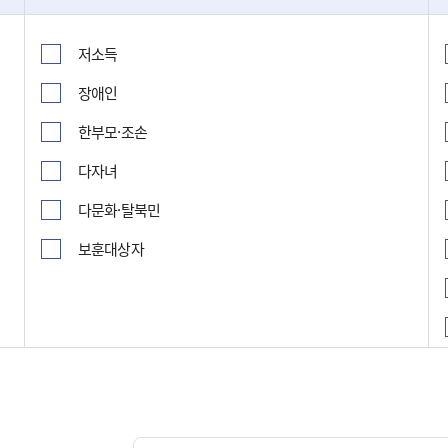
저소득
장애인
한부모·조손
다자녀
다문화·탈북민
보훈대상자