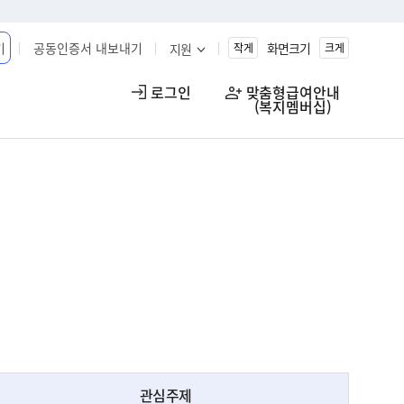
기
공동인증서 내보내기
화면크기
지원
작게
크게
로그인
맞춤형급여안내

(복지멤버십)
관심주제