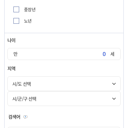
중장년
노년
나이
만
세
지역
시/도 선택
시/군/구 선택
검색어