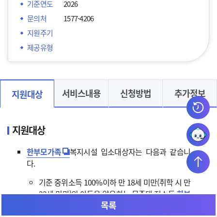
기준연도
2026
문의처
1577-4206
지원주기
제공유형
서비스내용
신청방법
추가정보
지원대상
지원대상
한부모가족
복지시설 입소대상자는 다음과 같습니
다.
기준 중위소득 100%이하 만 18세 미만(취학 시 만
22세 미만)의 아동을 양육하는 무주택 저소득
한부
목록
모가족