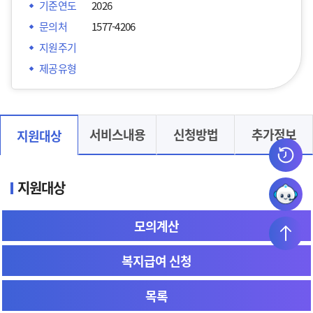
기준연도
2026
문의처
1577-4206
지원주기
제공유형
서비스내용
신청방법
추가정보
지원대상
지원대상
'한부모가족'의 서비스별 지원대상은 다음과 같습니다.
모의계산
아동양육비 : 지원대상자로 결정된 저소득 한부모
복지급여 신청
가구의 18세 미만의 아동
* 단, 고등학교 이하 재학(고3 12월까지) 중인 경우
목록
22세 미만 자녀