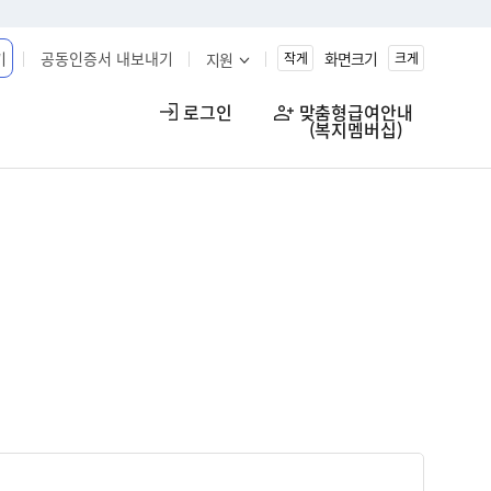
기
공동인증서 내보내기
화면크기
지원
작게
크게
로그인
맞춤형급여안내

(복지멤버십)