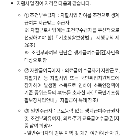
자활사업 참여 자격은 다음과 같습니다.
① 조건부수급자：자활사업 참여를 조건으로 생계
급여를 지급받는 수급자
※ 자활근로사업에는 조건부수급자를 우선적으로
선정하여야 함(「기초생활보장법」 시행규칙 제
26조)
※ 조건부과여부 판단은 생계급여수급(권)자만을
대상으로 함
② 자활급여특례자：의료급여 수급자가 자활근로,
자활기업 등 자활사업 또는 국민취업지원제도에
참가하여 발생한 소득으로 인하여 소득인정액이
기준 중위소득의 40%를 초과한 자(「국민기초생
활보장사업안내」 자활급여 특례 참조)
③ 일반수급자 : 근로능력 없는 생계급여수급권자
및 조건부과유예자, 의료·주거·교육급여수급(권)자
중 참여 희망자
‑ 일반수급자의 경우 지역 및 개인 여건(예산·자원,