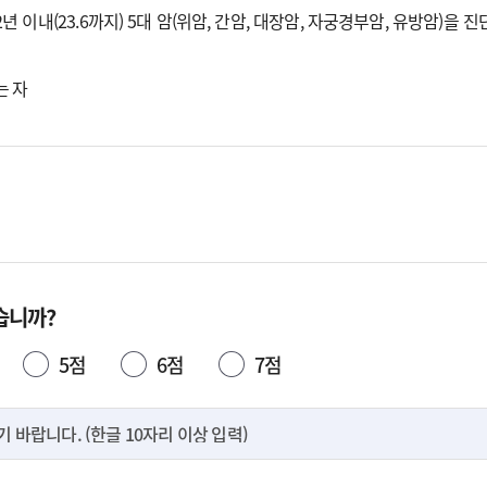
 2년 이내(23.6까지) 5대 암(위암, 간암, 대장암, 자궁경부암, 유방암)을 
는 자
습니까?
5점
6점
7점
바랍니다. (한글 10자리 이상 입력)