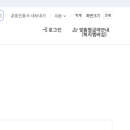
기
공동인증서 내보내기
화면크기
지원
작게
크게
로그인
맞춤형급여안내

(복지멤버십)