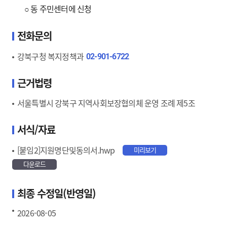
○ 동 주민센터에 신청
전화문의
강북구청 복지정책과
02-901-6722
근거법령
서울특별시 강북구 지역사회보장협의체 운영 조례 제5조
서식/자료
[붙임2]지원명단및동의서.hwp
미리보기
다운로드
최종 수정일(반영일)
2026-08-05