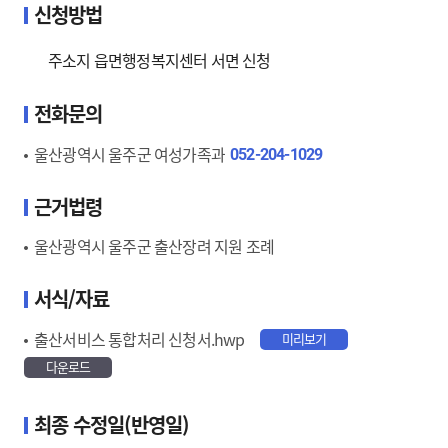
신청방법
주소지 읍면행정복지센터 서면 신청
전화문의
울산광역시 울주군 여성가족과
052-204-1029
근거법령
울산광역시 울주군 출산장려 지원 조례
서식/자료
출산서비스 통합처리 신청서.hwp
미리보기
다운로드
최종 수정일(반영일)