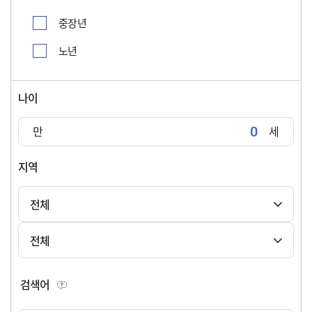
중장년
노년
나이
만
세
지역
전체
전체
검색어