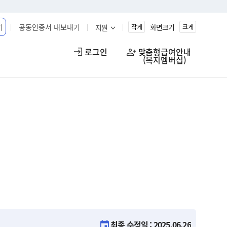
기
공동인증서 내보내기
화면크기
지원
작게
크게
로그인
맞춤형급여안내

(복지멤버십)
최종 수정일 : 2025.06.26