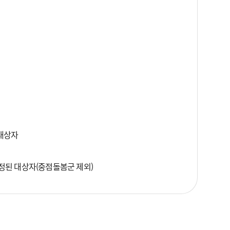
 대상자
로 판정된 대상자(중점돌봄군 제외)