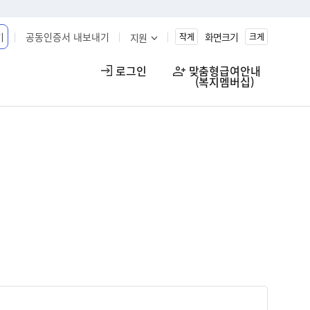
기
공동인증서 내보내기
화면크기
지원
작게
크게
로그인
맞춤형급여안내

(복지멤버십)