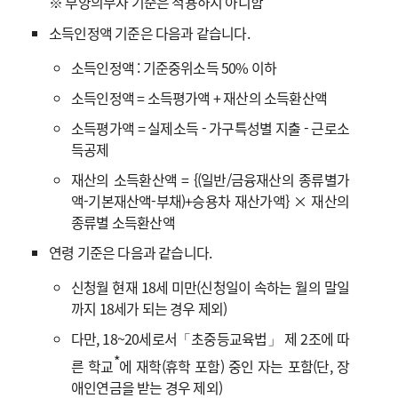
※ 부양의무자 기준은 적용하지 아니함
소득인정액 기준은 다음과 같습니다.
소득인정액 : 기준중위소득 50% 이하
소득인정액 = 소득평가액 + 재산의 소득환산액
소득평가액 = 실제소득 - 가구특성별 지출 - 근로소
득공제
재산의 소득환산액 = {(일반/금융재산의 종류별가
액-기본재산액-부채)+승용차 재산가액} × 재산의
종류별 소득환산액
연령 기준은 다음과 같습니다.
신청월 현재 18세 미만(신청일이 속하는 월의 말일
까지 18세가 되는 경우 제외)
다만, 18~20세로서「초중등교육법」 제 2조에 따
*
른 학교
에 재학(휴학 포함) 중인 자는 포함(단, 장
애인연금을 받는 경우 제외)