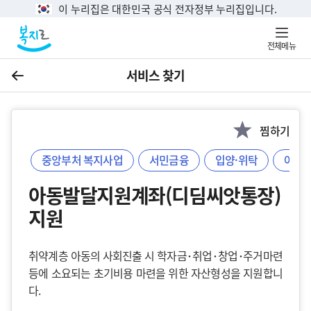
이 누리집은 대한민국 공식 전자정부 누리집입니다.
전체메뉴
서비스 찾기
이전
찜하기
중앙부처 복지사업
서민금융
입양·위탁
아동
아동발달지원계좌(디딤씨앗통장)
지원
취약계층 아동의 사회진출 시 학자금･취업･창업･주거마련
등에 소요되는 초기비용 마련을 위한 자산형성을 지원합니
다.