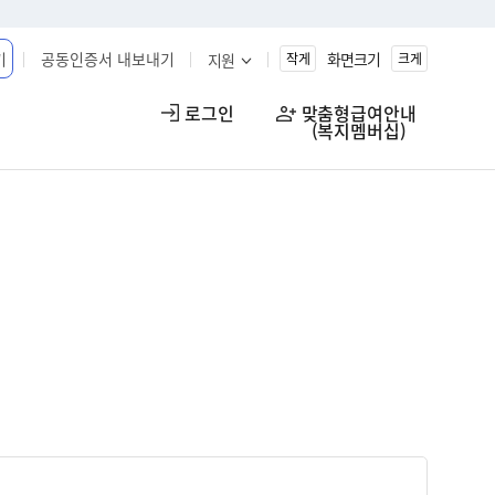
기
공동인증서 내보내기
화면크기
지원
작게
크게
로그인
맞춤형급여안내

(복지멤버십)