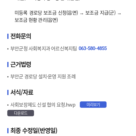
미등록 경로당 보조금 신청(읍면) → 보조금 지급(군) →
보조금 현황 관리(읍면)
전화문의
부안군청 사회복지과 어르신복지팀
063-580-4855
근거법령
부안군 경로당 설치·운영 지원 조례
서식/자료
사회보장제도 신설 협의 요청.hwp
미리보기
다운로드
최종 수정일(반영일)