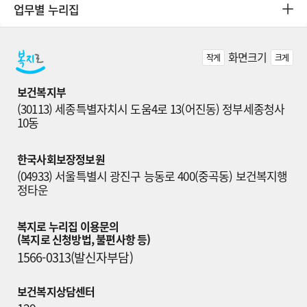
업무별 누리집
화면크기
작게
크게
보건복지부
(30113) 세종특별자치시 도움4로 13(어진동) 정부세종청사 
10동
한국사회보장정보원
(04933) 서울특별시 광진구 능동로 400(중곡동) 보건복지행
정타운
복지로 누리집 이용문의

(복지로 신청방법, 불편사항 등)
1566-0313(발신자부담)
보건복지상담센터