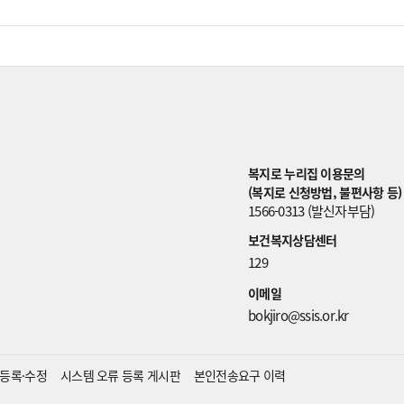
복지로 누리집 이용문의
(복지로 신청방법, 불편사항 등)
1566-0313 (발신자부담)
보건복지상담센터
129
이메일
bokjiro@ssis.or.kr
등록·수정
시스템 오류 등록 게시판
본인전송요구 이력