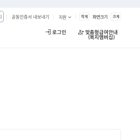
기
공동인증서 내보내기
화면크기
지원
작게
크게
로그인
맞춤형급여안내

(복지멤버십)