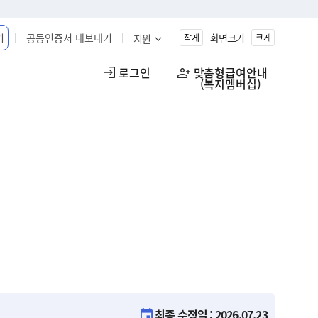
기
공동인증서 내보내기
화면크기
지원
작게
크게
로그인
맞춤형급여안내

(복지멤버십)
최종 수정일 : 2026.07.23