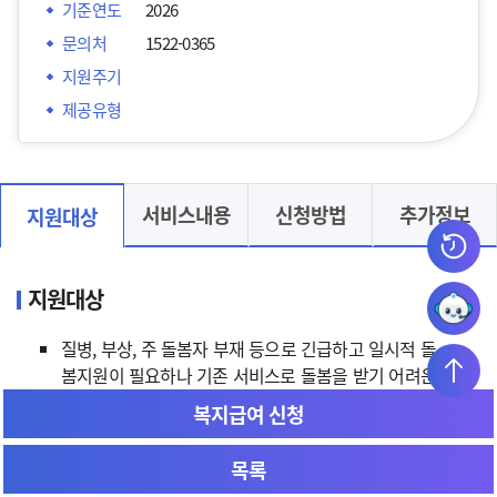
기준연도
2026
문의처
1522-0365
지원주기
제공유형
서비스내용
신청방법
추가정보
지원대상
지원대상
질병, 부상, 주 돌봄자 부재 등으로 긴급하고 일시적 돌
봄지원이 필요하나 기존 서비스로 돌봄을 받기 어려운
국민
복지급여 신청
(기본 요건) 대상자는 ❶긴급성(한시성), ❷돌봄 필
목록
요성, ❸보충성(他 서비스 이용자 제외) 세 가지 요