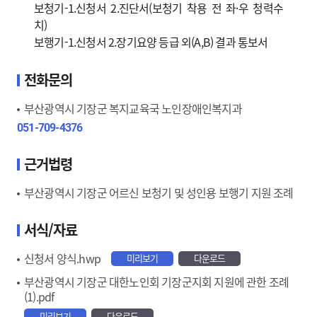
보청기-1.신청서 2.진단서(보청기 착용 전 좌·우 청력수
치)
보행기-1.신청서 2.장기요양 등급 외(A,B) 결과 통보서
전화문의
부산광역시 기장군 복지교육국 노인장애인복지과
051-709-4376
근거법령
부산광역시 기장군 어르신 보청기 및 성인용 보행기 지원 조례
서식/자료
신청서 양식.hwp
미리보기
다운로드
부산광역시 기장군 대한노인회 기장군지회 지원에 관한 조례 
(1).pdf
미리보기
다운로드