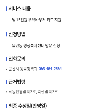
서비스 내용
월 15천원 우유바우처 카드 지원
신청방법
읍면동 행정복지센터 방문 신청
전화문의
군산시 동물정책과
063-454-2864
근거법령
낙농진흥법 제3조, 축산법 제3조
최종 수정일(반영일)