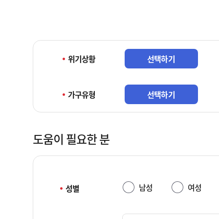
자
용
제
목
공
적,
동
수
의
집
위기상황
선택하기
안
항
내
목,
(필
보
가구유형
선택하기
수)
유
–
∙
제
이
공
도움이 필요한 분
용
받
기
는
간
자,
으
제
로
남성
여성
성별
공
구
목
성
적,