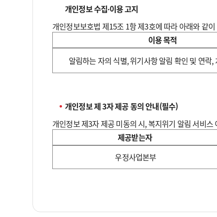
개인정보 수집∙이용 고지
개인정보보호법 제15조 1항 제3호에 따라 아래와 같이
이용 목적
개
알림하는 자의 식별, 위기사항 알림 확인 및 연락,
인
정
보
수
개인정보 제 3자 제공 동의 안내(필수)
집
개인정보 제3자 제공 미동의 시, 복지위기 알림 서비스 
∙
이
제공받는자
용
개
우정사업본부
동
인
의
정
고
보
지
제
–
3
이