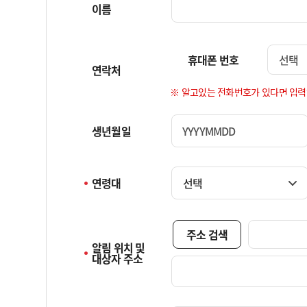
이름
제
공
항
휴대폰 번호
선택
목,
연락처
보
유
※ 알고있는 전화번호가 있다면 입력
·
이
생년월일
YYYYMMDD
용
기
간
연령대
선택
으
로
구
주소 검색
성
알림 위치 및

대상자 주소