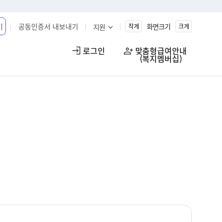
기
공동인증서 내보내기
화면크기
지원
작게
크게
로그인
맞춤형급여안내

(복지멤버십)