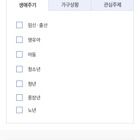
가구상황
관심주제
생애주기
임신 · 출산
영유아
아동
청소년
청년
중장년
노년